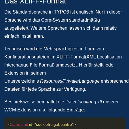
Das XLIFF-Format
Die Standardsprache in TYPO3 ist englisch. Nur in dieser
Sprache wird das Core-System standardmäßig
ausgeliefert. Weitere Sprachen lassen sich dann relativ
einfach installieren.
Technisch wird die Mehrsprachigkeit in Form von
Konfigurationsdateien im XLIFF-Format(
X
ML
L
ocalisation
I
nterchange
F
ile
F
ormat) umgesetzt. Hierfür stellt jede
Extension in seinem
Unterverzeichnis
Resources/Private/Language
entsprechend
Dateien für jede Sprache zur Verfügung.
Besipielsweise beinhaltet die Datei
locallang.xlf
unserer
WCM-Extension u.a. folgende Einträge:
<
trans-unit
id
=
"
cookiefreigabe.intro
"
>