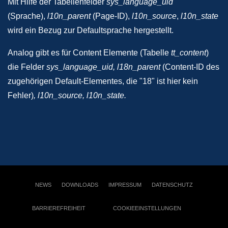
Mit Hilfe der Tabellenfelder
sys_language_uid
(Sprache),
l10n_parent
(Page-ID),
l10n_source
,
l10n_state
wird ein Bezug zur Defaultsprache hergestellt.
Analog gibt es für Content Elemente (Tabelle
tt_content
)
die Felder
sys_language_uid, l18n_parent
(Content-ID des
zugehörigen Default-Elementes, die "18" ist hier kein
Fehler)
, l10n_source, l10n_state.
NEWS
DOWNLOADS
IMPRESSUM
DATENSCHUTZ
BARRIEREFREIHEIT
COOKIEEINSTELLUNGEN