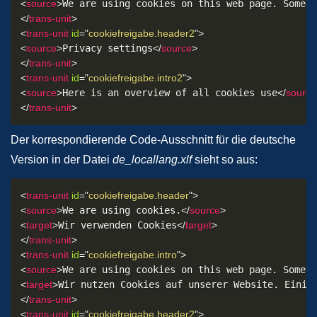
<
source
>
We are using cookies on this web page. Some o
</
trans-unit
>
<
trans-unit
id
=
"
cookiefreigabe.header2
"
>
<
source
>
Privacy settings
</
source
>
</
trans-unit
>
<
trans-unit
id
=
"
cookiefreigabe.intro2
"
>
<
source
>
Here is an overview of all cookies use
</
source
</
trans-unit
>
Der korrespondierende Code-Ausschnitt für die deutsche
Version in der Datei
de_locallang.xlf
sieht so aus:
<
trans-unit
id
=
"
cookiefreigabe.header
"
>
<
source
>
We are using cookies.
</
source
>
<
target
>
Wir verwenden Cookies
</
target
>
</
trans-unit
>
<
trans-unit
id
=
"
cookiefreigabe.intro
"
>
<
source
>
We are using cookies on this web page. Some o
<
target
>
Wir nutzen Cookies auf unserer Website. Einig
</
trans-unit
>
<
trans-unit
id
=
"
cookiefreigabe.header2
"
>