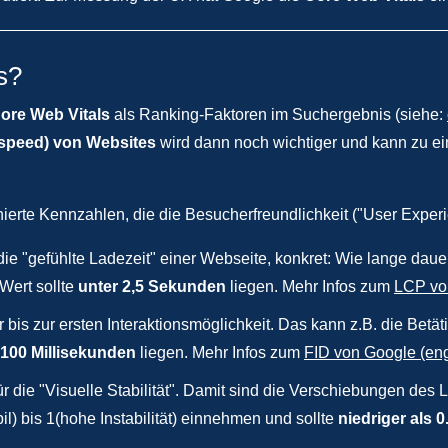
s?
ore Web Vitals
als Ranking-Faktoren im Suchergebnis (siehe:
espeed) von Websites
wird dann noch wichtiger und kann zu e
nierte Kennzahlen, die die Besucherfreundlichkeit ("User Expe
die "gefühlte Ladezeit" einer Webseite, konkret: Wie lange daue
Wert sollte
unter 2,5 Sekunden
liegen. Mehr Infos zum
LCP von
 bis zur ersten Interaktionsmöglichkeit. Das kann z.B. die Betä
 100 Millisekunden
liegen. Mehr Infos zum
FID von Google (eng
für die "Visuelle Stabilität". Damit sind die Verschiebungen de
l) bis 1(hohe Instabilität) einnehmen und sollte
niedriger als 0