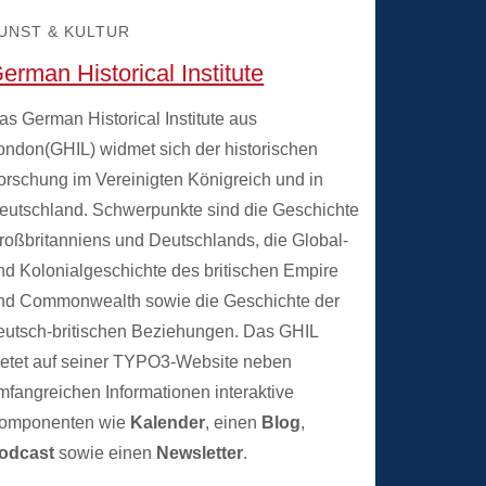
UNST & KULTUR
erman Historical Institute
as German Historical Institute aus
ondon(GHIL) widmet sich der historischen
orschung im Vereinigten Königreich und in
eutschland. Schwerpunkte sind die Geschichte
roßbritanniens und Deutschlands, die Global-
nd Kolonialgeschichte des britischen Empire
nd Commonwealth sowie die Geschichte der
eutsch-britischen Beziehungen. Das GHIL
ietet auf seiner TYPO3-Website neben
mfangreichen Informationen interaktive
omponenten wie
Kalender
, einen
Blog
,
odcast
sowie einen
Newsletter
.