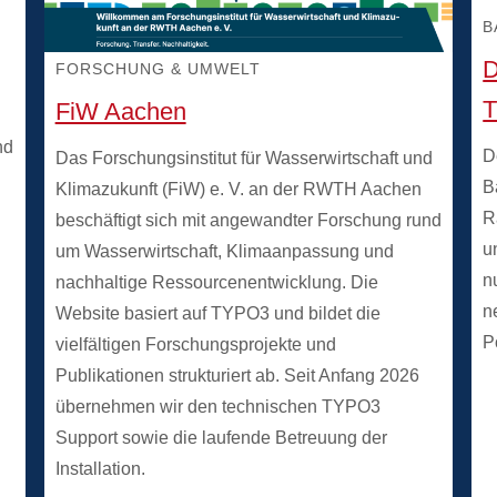
B
D
FORSCHUNG & UMWELT
T
FiW Aachen
nd
D
Das Forschungsinstitut für Wasserwirtschaft und
B
Klimazukunft (FiW) e. V. an der RWTH Aachen
R
beschäftigt sich mit angewandter Forschung rund
u
um Wasserwirtschaft, Klimaanpassung und
n
nachhaltige Ressourcenentwicklung. Die
n
Website basiert auf TYPO3 und bildet die
P
vielfältigen Forschungsprojekte und
Publikationen strukturiert ab. Seit Anfang 2026
übernehmen wir den technischen TYPO3
Support sowie die laufende Betreuung der
Installation.