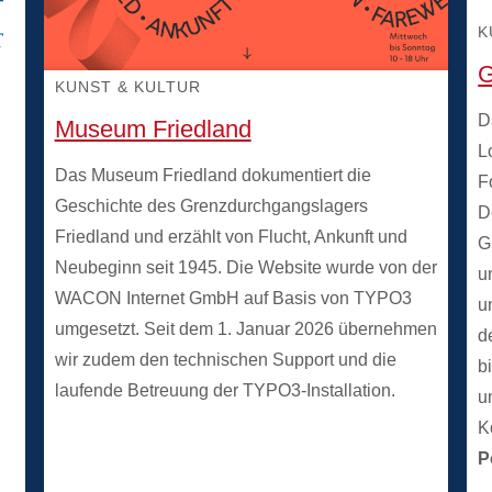
K
G
KUNST & KULTUR
D
Museum Friedland
L
Das Museum Friedland dokumentiert die
F
Geschichte des Grenzdurchgangslagers
D
Friedland und erzählt von Flucht, Ankunft und
G
Neubeginn seit 1945. Die Website wurde von der
u
WACON Internet GmbH auf Basis von TYPO3
u
umgesetzt. Seit dem 1. Januar 2026 übernehmen
d
wir zudem den technischen Support und die
b
laufende Betreuung der TYPO3-Installation.
u
K
P