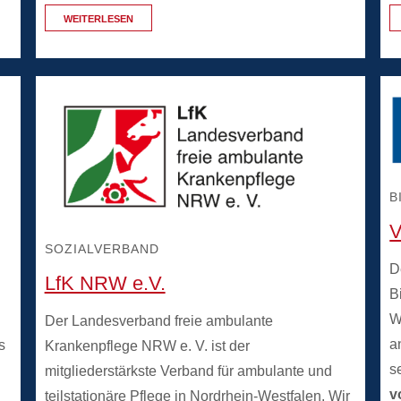
WEITERLESEN
B
V
SOZIALVERBAND
D
LfK NRW e.V.
B
W
Der Landesverband freie ambulante
a
s
Krankenpflege NRW e. V. ist der
s
mitgliederstärkste Verband für ambulante und
v
teilstationäre Pflege in Nordrhein-Westfalen. Wir