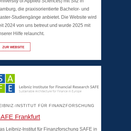
University of Applied Sciences) mit Sitz in
amburg, die praxisorientierte Bachelor- und
aster-Studiengänge anbietet. Die Website wird
eit 2024 von uns betreut und wurde 2025 mit
nserer Hilfe relauncht.
ZUR WEBSITE
EIBNIZ-INSTITUT FÜR FINANZFORSCHUNG
AFE Frankfurt
as Leibniz-Institut für Finanzforschung SAFE in