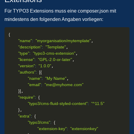
Für TYPO3 Extensions muss eine composer.json mit
mindestens den folgenden Angaben vorliegen:
{
"name"
:
"myorganisation/mytemplate"
,

"description"
:
"Template"
,

"type"
:
"typo3-cms-extension"
,

"license"
:
"GPL-2.0-or-later"
,

"version"
:
"1.0.0"
,

"authors"
:
[
{
"name"
:
"My Name"
,

"email"
:
"me@myhome.com"
}
]
,

"require"
:
{
"typo3/cms-fluid-styled-content"
:
"^11.5"
}
,

"extra"
:
{
"typo3/cms"
:
{
"extension-key"
:
"extensionkey"