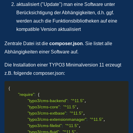
aktualisiert ("Update") man eine Software unter
Berücksichtigung der Abhängigkeiten, d.h. ggf.
werden auch die Funktionsbibliotheken auf eine
kompatible Version aktualisiert
Zentrale Datei ist die
composer.json
. Sie listet alle
Abhängigkeiten einer Software auf.
Die Installation einer TYPO3 Minimalversion 11 erzeugt
z.B. folgende composer.json:
{
"require"
:
{
"typo3/cms-backend"
:
"^11.5"
,

"typo3/cms-core"
:
"^11.5"
,

"typo3/cms-extbase"
:
"^11.5"
,

"typo3/cms-extensionmanager"
:
"^11.5"
,

"typo3/cms-filelist"
:
"^11.5"
,

"typo3/cms-fluid"
:
"^11.5"
,
