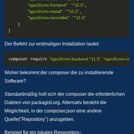
"typo3/cms-frontend"
:
"^11.5"
,

"typo3/cms-install"
:
"^11.5"
,

"typo3/cms-recordlist"
:
"^11.5"
}
}
Der Befehl zur erstmaligen Installation lautet:
composer require 
"typo3/cms-backend:^11.5"
"typo3/cms-core
Woher bekommt der composer die zu installierende
Software?
Standardmäßig holt sich der composer die erforderlichen
Dateien von packagist.org. Alternativ besteht die
Möglichkeit, in der composer.json eine andere
Quelle("Repository") anzugeben.
Beispiel für ein lokales Respository.: