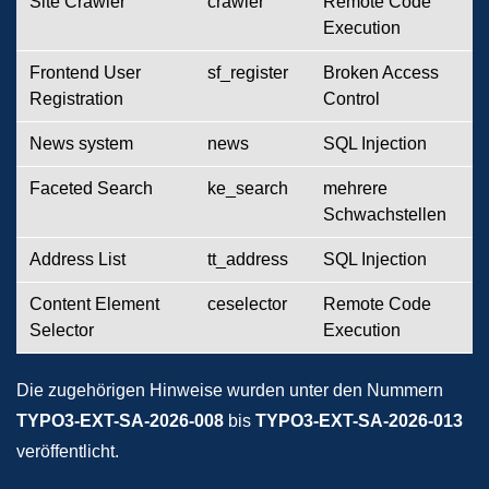
Site Crawler
crawler
Remote Code
Execution
Frontend User
sf_register
Broken Access
Registration
Control
News system
news
SQL Injection
Faceted Search
ke_search
mehrere
Schwachstellen
Address List
tt_address
SQL Injection
Content Element
ceselector
Remote Code
Selector
Execution
Die zugehörigen Hinweise wurden unter den Nummern
TYPO3-EXT-SA-2026-008
bis
TYPO3-EXT-SA-2026-013
veröffentlicht.