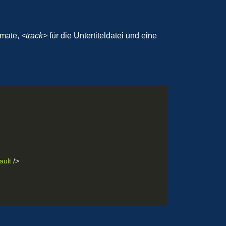
rmate,
<track>
für die Untertiteldatei und eine
ault
/>