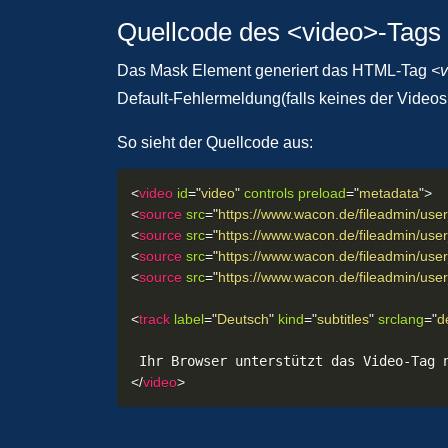
Quellcode des <video>-Tags
Das Mask Element generiert das HTML-Tag
<v
Default-Fehlermeldung(falls keines der Videos
So sieht der Quellcode aus:
<
video
id
=
"
video
"
controls
preload
=
"
metadata
"
>
<
source
src
=
"
https://www.wacon.de/fileadmin/use
<
source
src
=
"
https://www.wacon.de/fileadmin/use
<
source
src
=
"
https://www.wacon.de/fileadmin/user
<
source
src
=
"
https://www.wacon.de/fileadmin/use
<
track
label
=
"
Deutsch
"
kind
=
"
subtitles
"
srclang
=
"
d
</
video
>