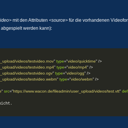
ideo>
mit den Attributen
<source>
für die vorhandenen Videofo
 abgespielt werden kann):
r_upload/videos/testvideo.mov
"
type
=
"
video/quicktime
"
/>
r_upload/videos/testvideo.mp4
"
type
=
"
video/mp4
"
/>
_upload/videos/testvideo.ogv
"
type
=
"
video/ogg
"
/>
r_upload/videos/testvideo.webm
"
type
=
"
video/webm
"
/>
e
"
src
=
"
https://www.wacon.de/fileadmin/user_upload/videos/test.vtt
"
def