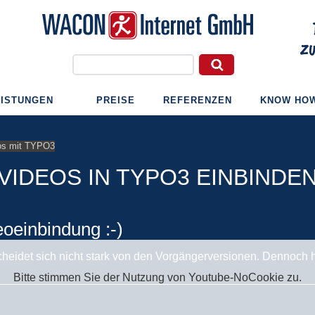
EISTUNGEN
PREISE
REFERENZEN
KNOW HO
os mit TYPO3
VIDEOS IN TYPO3 EINBINDE
oeinbindung :-)
heidet sich nicht stark von den Vorgängerversionen. Dennoch ha
Bitte stimmen Sie der Nutzung von Youtube-NoCookie zu.